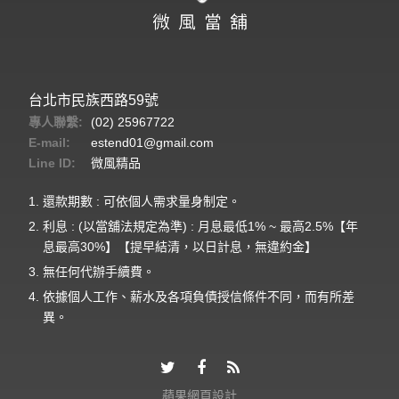
台北市民族西路59號
專人聯繫:
(02) 25967722
E-mail:
estend01@gmail.com
Line ID:
微風精品
還款期數 : 可依個人需求量身制定。
利息 : (以當舖法規定為準) : 月息最低1% ~ 最高2.5%【年
息最高30%】【提早結清，以日計息，無違約金】
無任何代辦手續費。
依據個人工作、薪水及各項負債授信條件不同，而有所差
異。
蘋果網頁設計