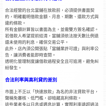
合法經營的台北當舖在放款前，必須提供書面契
約，明確載明借款金額、月息、期數、還款方式與
違約條款。
所有金額計算皆以書面為主，並需雙方簽名確認。
若借款人希望提前結清，當舖須依法按天數比例退
還未使用的利息，確保交易公平。
此外，店內須公開張貼「當舖業許可證」與利率公
告，讓消費者能即時查閱。
透明化管理制度讓借款過程安全且可追溯，避免糾
紛發生。
合法利率與高利貸的差別
市面上不乏以「快速放款」為名的非法貸款平台，
聲稱免審核、低門檻，卻暗藏高利條款。
這些業者多以日息或週息計算，實際利率遠超過法