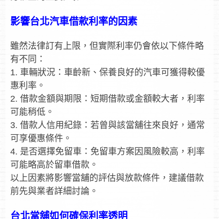
影響台北汽車借款利率的因素
雖然法律訂有上限，但實際利率仍會依以下條件略
有不同：
1. 車輛狀況：車齡新、保養良好的汽車可獲得較優
惠利率。
2. 借款金額與期限：短期借款或金額較大者，利率
可能稍低。
3. 借款人信用紀錄：若曾與該當舖往來良好，通常
可享優惠條件。
4. 是否選擇免留車：免留車方案因風險較高，利率
可能略高於留車借款。
以上因素將影響當舖的評估與放款條件，建議借款
前先與業者詳細討論。
台北當舖如何確保利率透明