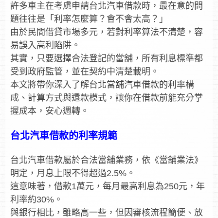
許多車主在考慮申請台北汽車借款時，最在意的問
題往往是「利率怎麼算？會不會太高？」
由於民間借貸市場多元，若對利率算法不清楚，容
易誤入高利陷阱。
其實，只要選擇合法登記的當舖，所有利息標準都
受到政府監管，並在契約中清楚載明。
本文將帶你深入了解台北當舖汽車借款的利率構
成、計算方式與還款模式，讓你在借款前能充分掌
握成本，安心週轉。
台北汽車借款的利率規範
台北汽車借款屬於合法當舖業務，依《當舖業法》
明定，月息上限不得超過2.5%。
這意味著，借款1萬元，每月最高利息為250元，年
利率約30%。
與銀行相比，雖略高一些，但因審核流程簡便、放