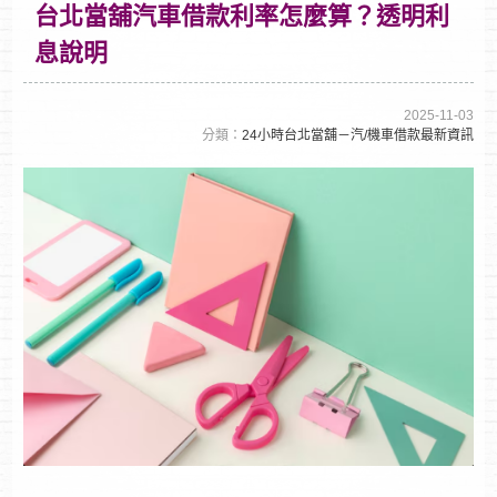
台北當舖汽車借款利率怎麼算？透明利
息說明
2025-11-03
分類：
24小時台北當舖－汽/機車借款最新資訊