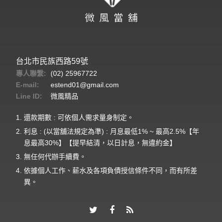
台北市民族西路59號
專人聯繫:
(02) 25967722
E-mail:
estend01@gmail.com
Line ID:
微風精品
還款期數 : 可依個人需求量身制定。
利息 : (以當舖法規定為準) : 月息最低1% ~ 最高2.5%【年
息最高30%】【提早結清，以日計息，無違約金】
無任何代辦手續費。
依據個人工作、薪水及各項負債授信條件不同，而有所差
異。