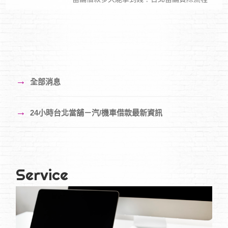
→
全部消息
→
24小時台北當舖－汽/機車借款最新資訊
Service