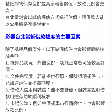
若抵押物保存良好或具高轉售價值，放款比例會更
高。
台北當舖會以誠信評估方式進行估值，讓借款人能
以公平價格獲得現金。
影響台北當舖借款額度的主要因素
除了抵押品價值外，以下幾個條件也會影響最終核
准金額：
1. 抵押品狀況：外觀良好、功能正常者可獲較高評
價。
2. 文件完整度：若能提供行照、保險證明或保卡，
能加速評估並提高額度。
3. 借款人信用與誠信：雖不查聯徵，但誠實說明借
款用途有助於順利核准。
4. 市場波動：例如金價或車市行情變化，也會影響
放款比例。