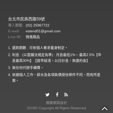
台北市民族西路59號
專人聯繫:
(02) 25967722
E-mail:
estend01@gmail.com
Line ID:
微風精品
還款期數 : 可依個人需求量身制定。
利息 : (以當舖法規定為準) : 月息最低1% ~ 最高2.5%【年
息最高30%】【提早結清，以日計息，無違約金】
無任何代辦手續費。
依據個人工作、薪水及各項負債授信條件不同，而有所差
異。
蘋果網頁設計
2019© Copyright All Rights Reserved