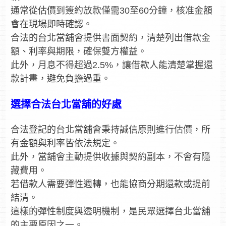
通常從估價到簽約放款僅需30至60分鐘，核准金額
會在現場即時確認。
合法的台北當舖會提供書面契約，清楚列出借款金
額、利率與期限，確保雙方權益。
此外，月息不得超過2.5%，讓借款人能清楚掌握還
款計畫，避免負擔過重。
選擇合法台北當舖的好處
合法登記的台北當舖會秉持誠信原則進行估價，所
有金額與利率皆依法規定。
此外，當舖會主動提供收據與契約副本，不會有隱
藏費用。
若借款人需要彈性週轉，也能協商分期還款或提前
結清。
這樣的彈性制度與透明機制，是民眾選擇台北當舖
的主要原因之一。